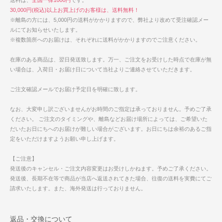
送料は、
全国一律1000円
です。
30,000円(税込)以上お買上げのお客様は、送料無料！
※離島の方には、5,000円の送料がかかりますので、弊社より改めて受注確認メー
ルにてお知らせいたします。
※複数箇所へのお届けは、それぞれに送料がかかりますのでご注意ください。
在庫のある商品は、翌日発送致します。万一、ご注文をお受けした時点で在庫が無
い場合は、入荷日・お届け日について当社よりご連絡させていただきます。
ご注文確認メールでお届け予定日を明確に致します。
なお、大変申し訳ございませんがお時間のご指定は承っておりません。予めご了承
ください。 ご注文のタイミングや、離島などお届け場所によっては、ご希望いた
だいたお日にちへのお届けが難しい場合がございます。お日にちは余裕のあるご指
定をいただけますようお願い申し上げます。
【ご注意】
発送後のキャンセル・ご注文内容変更はお受けしかねます。予めご了承ください。
発送後、長期不在等で商品が当店へ返送されてきた場合、往復の送料を実費にてご
請求いたします。また、海外発送は行っておりません。
返品・交換について