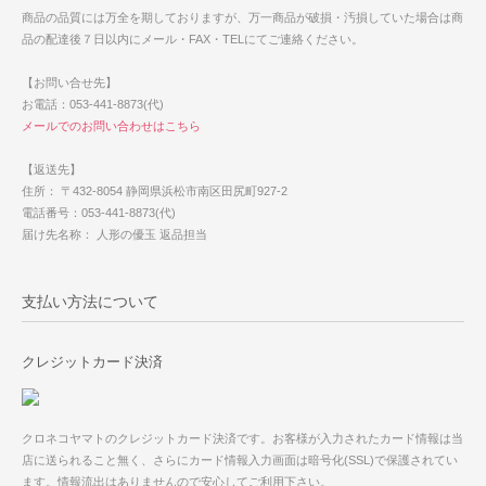
商品の品質には万全を期しておりますが、万一商品が破損・汚損していた場合は商
品の配達後７日以内にメール・FAX・TELにてご連絡ください。
【お問い合せ先】
お電話：053-441-8873(代)
メールでのお問い合わせはこちら
【返送先】
住所： 〒432-8054 静岡県浜松市南区田尻町927-2
電話番号：053-441-8873(代)
届け先名称： 人形の優玉 返品担当
支払い方法について
クレジットカード決済
クロネコヤマトのクレジットカード決済です。お客様が入力されたカード情報は当
店に送られること無く、さらにカード情報入力画面は暗号化(SSL)で保護されてい
ます。情報流出はありませんので安心してご利用下さい。