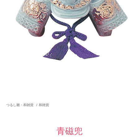
つるし雛・和雑貨
/
和雑貨
青磁兜